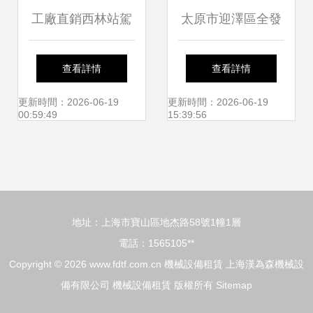
工廠直銷西林站駕
太原市迎澤區全發
式托盤堆高車與步
機電設備銷售部 專
查看詳情
查看詳情
行式西林叉車 機械
業的機械設備租賃
更新時間：2026-06-19
更新時間：2026-06-19
00:59:49
15:39:56
設備研發的新里程
服務提供商
地址：上海市寶山區地杰路58號1幢1層
電話：1565105**
Copyright © 2026
www.fdtf.com.cn
機械設備租賃
上海漢為森機械設
備有限公司
機械設備租賃
版權所有
Sitemap