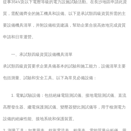
從事35kV及以下電壓等級的電力設施試驗活動。在長沙地區申請此資
質，需配備齊全的施工機具和設備。以下是承試類四級資質所需的主
要設備機具清單，并附設備租賃建議，幫助企業合規高效地完成資質
申請和日常運營。
一、承試類四級資質設備機具清單
承試類四級資質要求企業具備基本的試驗和施工能力，設備清單主要
包括測量、試驗和安全工具。以下為常見必備設備：
1. 電氣試驗設備：包括絕緣電阻測試儀、接地電阻測試儀、直流
高壓發生器、繼電保護測試儀、變壓器變比測試儀等，用于檢測電力
設備的絕緣性能、接地系統和保護裝置。
2. 測量工具：如萬用表、鉗形電流表、相序表、電能質量分析儀，用