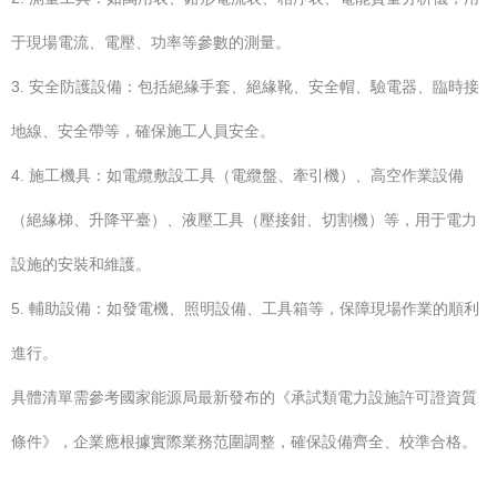
于現場電流、電壓、功率等參數的測量。
3. 安全防護設備：包括絕緣手套、絕緣靴、安全帽、驗電器、臨時接
地線、安全帶等，確保施工人員安全。
4. 施工機具：如電纜敷設工具（電纜盤、牽引機）、高空作業設備
（絕緣梯、升降平臺）、液壓工具（壓接鉗、切割機）等，用于電力
設施的安裝和維護。
5. 輔助設備：如發電機、照明設備、工具箱等，保障現場作業的順利
進行。
具體清單需參考國家能源局最新發布的《承試類電力設施許可證資質
條件》，企業應根據實際業務范圍調整，確保設備齊全、校準合格。