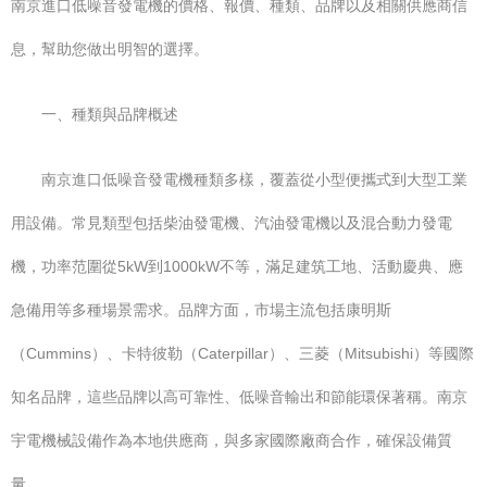
南京進口低噪音發電機的價格、報價、種類、品牌以及相關供應商信
息，幫助您做出明智的選擇。
一、種類與品牌概述
南京進口低噪音發電機種類多樣，覆蓋從小型便攜式到大型工業
用設備。常見類型包括柴油發電機、汽油發電機以及混合動力發電
機，功率范圍從5kW到1000kW不等，滿足建筑工地、活動慶典、應
急備用等多種場景需求。品牌方面，市場主流包括康明斯
（Cummins）、卡特彼勒（Caterpillar）、三菱（Mitsubishi）等國際
知名品牌，這些品牌以高可靠性、低噪音輸出和節能環保著稱。南京
宇電機械設備作為本地供應商，與多家國際廠商合作，確保設備質
量。