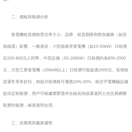
二、價格與報價分析
發電機租賃價格受功率大小、品牌、租賃期限和附加服務（如安
裝維護）影響。一般來說，小型低噪音發電機（如10-50kW）日租價
在200-800元人民幣，中型設備（50-200kW）日租價約為800-2000
元，大型工業發電機（200kW以上）日租價可能超過2000元。長期租
賃通常享有折扣，例如月租價格可優惠10%-20%。南京宇電機械設備
提供定制報價，用戶可根據實際需求在線咨詢或通過阿土伯交易網獲
取實時報價，確保透明合理。
三、供應商與廠家優勢