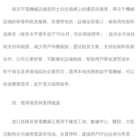
南京宇電機械設備是阿土伯交易網上的優質供應商，專注于機械
設備的研發和租賃服務。其優勢包括：設備全部進口，確保高性能和
低噪音（噪音水平通常低于75分貝，符合環保標準）；提供全天候技
術支持與維護，減少用戶停機風險；靈活租賃方案，支持短期和長期
合作。公司注重研發，不斷優化設備能效，幫助用戶降低運營成本。
對于南京及周邊地區的企業而言，選擇本地供應商如宇電機械，可以
快速響應需求，提升電力保障效率。
四、應用場景與選擇建議
進口低噪音發電機廣泛應用于建筑工地、數據中心、醫院、大型
活動和住宅備用電源等領域。在選擇時，建議用戶評估自身功率需