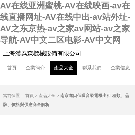
AV在线亚洲蜜桃-AV在线映画-av在
线直播网址-AV在线中出-av站外址-
AV之东京热-av之家av网站-av之家
导航-AV中文二区电影-AV中文网
上海漢為森機械設備有限公司
首頁
企業簡介
產品大全
聯系我們
企業信息
當前位置：
首頁
>
產品大全
>
南京進口低噪音發電機出租 種類、品
牌、價格與供應商全解析