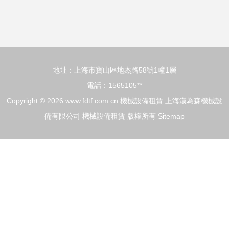
力企業穩定運行
新機遇
地址：上海市寶山區地杰路58號1幢1層
電話：1565105**
Copyright © 2026
www.fdtf.com.cn
機械設備租賃
上海漢為森機械設
備有限公司
機械設備租賃
版權所有
Sitemap